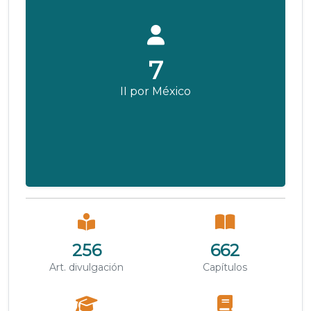
7
II por México
256
662
Art. divulgación
Capítulos